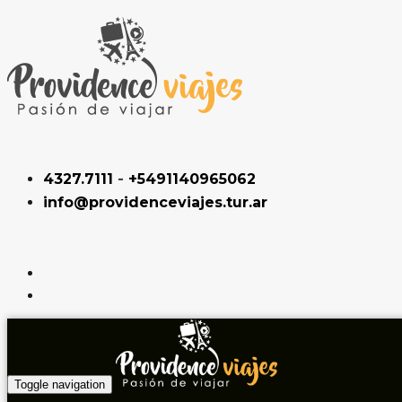
4327.7111
-
+5491140965062
info@providenceviajes.tur.ar
Toggle navigation