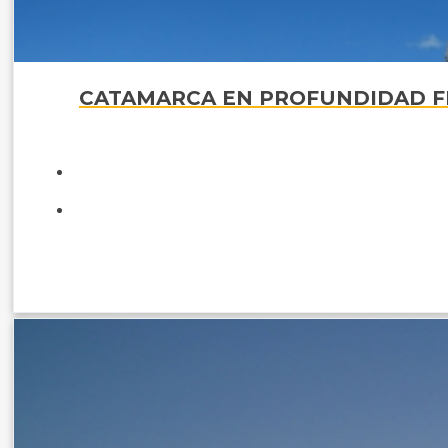
CATAMARCA EN PROFUNDIDAD FIAMBALA - MONTE PISSIS - TATON - BELEN - PIEDRA POMEZ - ANTOFALLA -