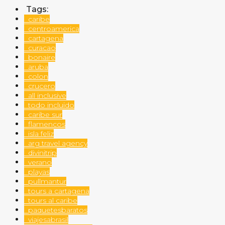
Tags:
caribe
centroamerica
cartagena
curacao
bonaire
aruba
colon
crucero
all inclusive
todo incluido
caribe sur
flamencos
isla feliz
arg travel agency
divinitrip
verano
playas
pullmantur
tours a cartagena
tours al caribe
paquetesbaratos
viajesabrasil