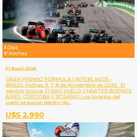
1
Dias
0
Noches
F1 Brasil 2026
GRAN PREMIO FORMULA 1 INTERLAGOS -
BRASIL Fechas: 6, 7, 8 de Noviembre de 2026 El
servicio incluye: F1 SAO VUELO CHARTER BUENOS
AIRES, CÓRDOBA Y ROSARIO Los horarios del
vuelo se pasan dentro de...
U$S 2.990