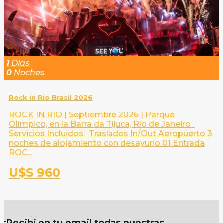
1
Dias
0
Noches
Rock in Rio Brasil 2026
ROCK IN RIO | Septiembre 2026 | Parque
Olímpico, en la Barra da Tijuca, Río de Janeiro
Servicios Incluidos: Traslados In/Out Aeropuerto 3
noches de alojamiento con desayuno 01 Entrada
ROC...
U$S 960
¡Recibí en tu email todas nuestras