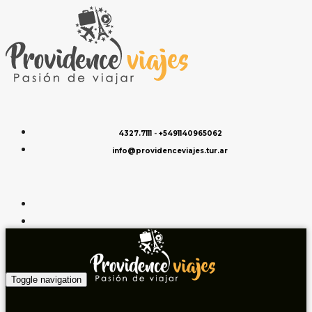
4327.7111
-
+5491140965062
info@providenceviajes.tur.ar
Toggle navigation