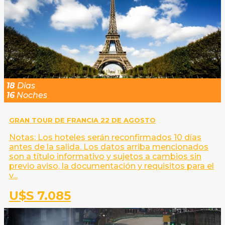
18
Dias
16
Noches
GRAN TOUR DE FRANCIA 22 DE AGOSTO
Notas: Los hoteles serán reconfirmados 10 días
antes de la salida. Los datos arriba mencionados
son a título informativo y sujetos a cambios sin
previo aviso, la documentación y requisitos para el
v...
U$S 7.085