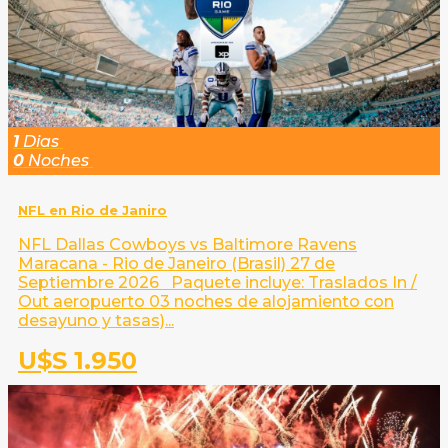
1
Dias
0
Noches
NFL en Rio de Janiro
NFL Dallas Cowboys vs Baltimore Ravens
Maracana - Rio de Janeiro (Brasil) 27 de
Septiembre 2026 Paquete incluye: Traslados In /
Out aeropuerto 03 noches de alojamiento con
desayuno y tasas)...
U$S 1.950