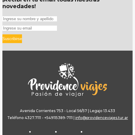
novedades!
Suscribirse
Avenida Corrientes 753 - Local 56/57 | Legajo 13.433
Teléfono 4327.7111 - +549115389-7111
|
info@providenceviajes.tur.ar