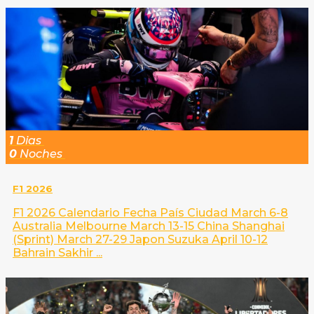
1
Dias
0
Noches
F1 2026
F1 2026 Calendario Fecha País Ciudad March 6-8
Australia Melbourne March 13-15 China Shanghai
(Sprint) March 27-29 Japon Suzuka April 10-12
Bahrain Sakhir ...