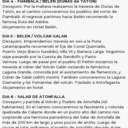
DIA 4 - FIAMBALA / BELEN (DUNAS de TATON)
Desayuno. Por la mañana realizamos la travesía de Dunas de
Tatón, en el camino conoceremos los pueblos del norte
de
Fiambalá. Al regresar partimos hacia Belén recorriendo la
famosa Ruta del Adobe.
Alojamiento en Hotel Belén.
DIA 5 - BELEN / VOLCAN GALAN
Desayuno. Emprendemos travesía en 4x4 a la Puna
catamarqueña recorriendo el Eje de Corral Quemado,
Puerto
Viejo (barco hundido), Villa Vil y Barraca Larga. Seguimos
viaje pasando por la Cuesta de Randolfo y Pasto
Ventura.
Luego de pasar por el pueblo El Peñón iniciamos la
travesía al cráter del Volcán Galán visitando la fantástica
Laguna
Grande, conocida por el avistamiento de flamencos, y
Cráter de Galán (4800 msnm). También conoceremos la
Laguna
Diamante y las Fumarolas del volcán. Traslado a Antofagasta.
Alojamiento en hotel.
DIA 6 - SALAR DE ATONFALLA
Desayuno y partida al Volcán y Pueblo de Antofalla (45
habitantes). En el camino conoceremos la fascinante y
colorida
quebrada de Calaste donde en un punto alto del camino nos
sorprende una hermosa panorámica del Salar
de Antofalla de
más de 200 km de largo y unos pocos de ancho. Luego de
cruzar el salar arribamos al pueblo de
Antofalla ubicado al pie