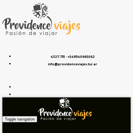
4327.7111
-
+5491140965062
info@providenceviajes.tur.ar
Toggle navigation