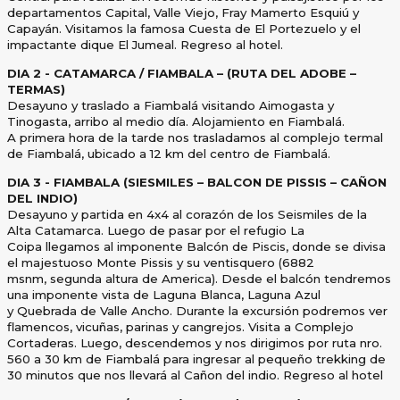
departamentos Capital, Valle Viejo, Fray Mamerto Esquiú y
Capayán. Visitamos la
famosa Cuesta de El Portezuelo y el
impactante dique El Jumeal. Regreso al hotel.
DIA 2 - CATAMARCA / FIAMBALA – (RUTA DEL ADOBE –
TERMAS)
Desayuno y traslado a Fiambalá visitando Aimogasta y
Tinogasta, arribo al medio día. Alojamiento en Fiambalá.
A
primera hora de la tarde nos trasladamos al complejo termal
de Fiambalá, ubicado a 12 km del centro de Fiambalá.
DIA 3 - FIAMBALA (SIESMILES – BALCON DE PISSIS – CAÑON
DEL INDIO)
Desayuno y partida en 4x4 al corazón de los Seismiles de la
Alta Catamarca. Luego de pasar por el refugio La
Coipa
llegamos al imponente Balcón de Piscis, donde se divisa
el majestuoso Monte Pissis y su ventisquero (6882
msnm,
segunda altura de America). Desde el balcón tendremos
una imponente vista de Laguna Blanca, Laguna Azul
y
Quebrada de Valle Ancho. Durante la excursión podremos ver
flamencos, vicuñas, parinas y cangrejos.
Visita a Complejo
Cortaderas. Luego, descendemos y nos dirigimos por ruta nro.
560 a 30 km de Fiambalá para
ingresar al pequeño trekking de
30 minutos que nos llevará al Cañon del indio. Regreso al hotel