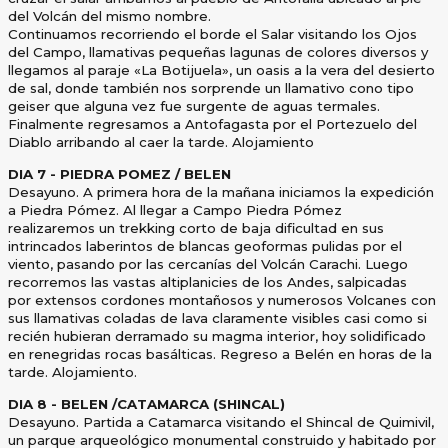
del Volcán del mismo nombre.
Continuamos recorriendo el borde el Salar visitando los Ojos
del Campo, llamativas pequeñas lagunas de colores
diversos y
llegamos al paraje «La Botijuela», un oasis a la vera del desierto
de sal, donde también nos sorprende un
llamativo cono tipo
geiser que alguna vez fue surgente de aguas termales.
Finalmente regresamos a Antofagasta por
el Portezuelo del
Diablo arribando al caer la tarde. Alojamiento
DIA 7 - PIEDRA POMEZ / BELEN
Desayuno.
A primera hora de la mañana iniciamos la expedición
a Piedra Pómez. Al llegar a Campo Piedra Pómez
realizaremos
un trekking corto de baja dificultad en sus
intrincados laberintos de blancas geoformas pulidas por el
viento,
pasando por las cercanías del Volcán Carachi. Luego
recorremos las vastas altiplanicies de los Andes, salpicadas
por
extensos cordones montañosos y numerosos Volcanes con
sus llamativas coladas de lava claramente visibles casi
como si
recién hubieran derramado su magma interior, hoy solidificado
en renegridas rocas basálticas.
Regreso a Belén en horas de la
tarde. Alojamiento.
DIA 8 - BELEN /CATAMARCA (SHINCAL)
Desayuno. Partida a Catamarca visitando el Shincal de Quimivil,
un parque arqueológico monumental construido y
habitado por