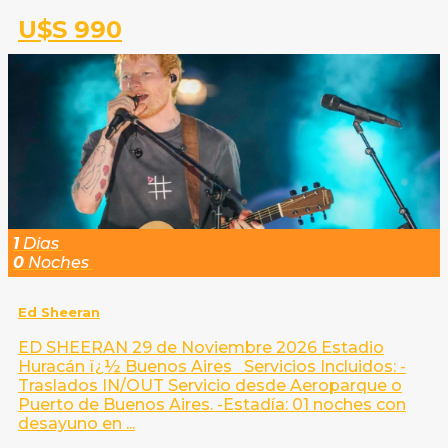
U$S 990
1
Dias
0
Noches
Ed Sheeran
ED SHEERAN 29 de Noviembre 2026 Estadio
Huracán ï¿½ Buenos Aires Servicios Incluidos: -
Traslados IN/OUT Servicio desde Aeroparque o
Puerto de Buenos Aires. -Estadía: 01 noches con
desayuno en ...