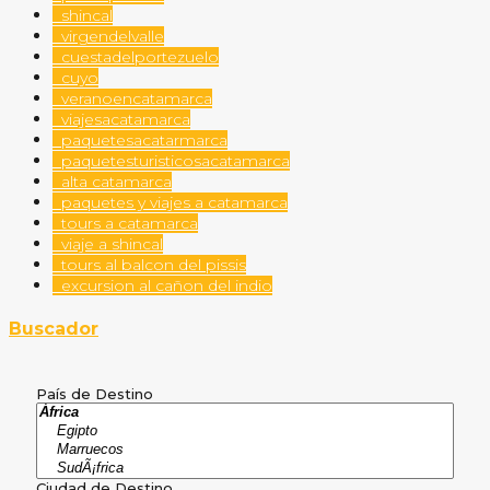
shincal
virgendelvalle
cuestadelportezuelo
cuyo
veranoencatamarca
viajesacatamarca
paquetesacatarmarca
paquetesturisticosacatamarca
alta catamarca
paquetes y viajes a catamarca
tours a catamarca
viaje a shincal
tours al balcon del pissis
excursion al cañon del indio
Buscador
País de Destino
Ciudad de Destino