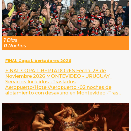
1
Dias
0
Noches
FINAL Copa Libertadores 2026
FINAL COPA LIBERTADORES Fecha: 28 de
Noviembre 2026 MONTEVIDEO - URUGUAY
Servicios Incluidos: -Traslados
Aeropuerto/Hotel/Aeropuerto -02 noches de
alojamiento con desayuno en Montevideo -Tras...