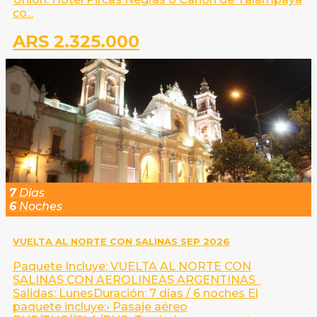
co...
ARS 2.325.000
7
Dias
6
Noches
VUELTA AL NORTE CON SALINAS SEP 2026
Paquete Incluye: VUELTA AL NORTE CON
SALINAS CON AEROLINEAS ARGENTINAS
Salidas: LunesDuración: 7 días / 6 noches El
paquete incluye:• Pasaje aéreo