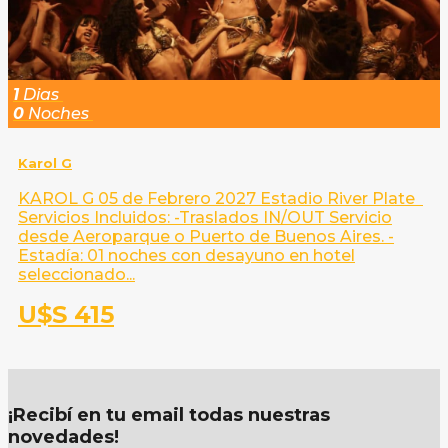
1
Dias
0
Noches
Karol G
KAROL G 05 de Febrero 2027 Estadio River Plate
Servicios Incluidos: -Traslados IN/OUT Servicio
desde Aeroparque o Puerto de Buenos Aires. -
Estadía: 01 noches con desayuno en hotel
seleccionado...
U$S 415
¡Recibí en tu email todas nuestras
novedades!