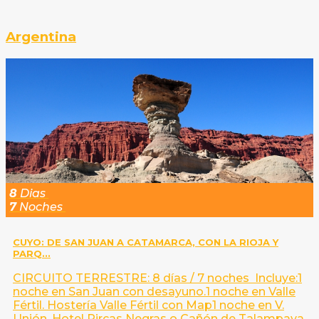
Argentina
8
Dias
7
Noches
CUYO: DE SAN JUAN A CATAMARCA, CON LA RIOJA Y
PARQ...
CIRCUITO TERRESTRE: 8 días / 7 noches Incluye:1
noche en San Juan con desayuno.1 noche en Valle
Fértil. Hostería Valle Fértil con Map1 noche en V.
Unión. Hotel Pircas Negras o Cañón de Talampaya