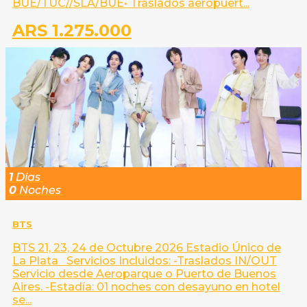
BUE/TUC//SLA/BUE• Traslados aeropuert...
ARS 1.275.000
1
Dias
0
Noches
BTS
BTS 21, 23, 24 de Octubre 2026 Estadio Único de
La Plata Servicios Incluidos: -Traslados IN/OUT
Servicio desde Aeroparque o Puerto de Buenos
Aires. -Estadía: 01 noches con desayuno en hotel
se...