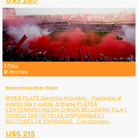
U$S 280
1
Dias
0
Noches
Experiencia River Plate
RIVER PLATE Servicios incluidos: -Traslados al
evento ida y vuelta -Entrada PLATEA
CENTENARIO MEDIA O BAJA BELGRANO FILA 1
CONSULTAR HOTELES DISPONIBLES Y
SECTORES DE ENTRADAS. Condiciones...
U$S 215