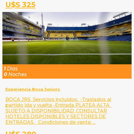
U$S 325
1
Dias
0
Noches
Experiencia Boca Juniors
BOCA JRS Servicios incluidos: -Traslados al
partido ida y vuelta -Entrada PLATEA ALTA
SUJETO A DISPONIBILIDAD. CONSULTAR
HOTELES DISPONIBLES Y SECTORES DE
ENTRADAS. Condiciones de venta: ...