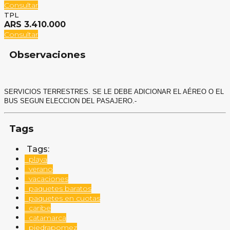
Consultar
TPL
ARS 3.410.000
Consultar
Observaciones
SERVICIOS TERRESTRES. SE LE DEBE ADICIONAR EL AÉREO O EL
BUS SEGUN ELECCION DEL PASAJERO.-
Tags
Tags:
playa
verano
vacaciones
paquetes baratos
paquetes en cuotas
caribe
catamarca
piedrapomez