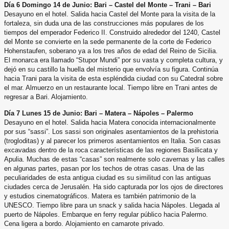
Día 6 Domingo 14 de Junio: Bari – Castel del Monte – Trani – Bari
Desayuno en el hotel. Salida hacia Castel del Monte para la visita de la
fortaleza, sin duda una de las construcciones
más populares de los
tiempos del emperador Federico II. Construido alrededor del 1240, Castel
del Monte se
convierte en la sede permanente de la corte de Federico
Hohenstaufen, soberano ya a los tres años de edad del
Reino de Sicilia.
El monarca era llamado “Stupor Mundi” por su vasta y completa cultura, y
dejó en su castillo la huella
del misterio que envolvía su figura. Continúa
hacia Trani para la visita de esta espléndida ciudad con su Catedral
sobre
el mar. Almuerzo en un restaurante local. Tiempo libre en Trani antes de
regresar a Bari. Alojamiento.
Día 7 Lunes 15 de Junio: Bari – Matera – Nápoles – Palermo
Desayuno en el hotel. Salida hacia Matera conocida internacionalmente
por sus “sassi”. Los sassi son originales
asentamientos de la prehistoria
(trogloditas) y al parecer los primeros asentamientos en Italia. Son casas
excavadas
dentro de la roca características de las regiones Basilicata y
Apulia. Muchas de estas “casas” son realmente solo
cavernas y las calles
en algunas partes, pasan por los techos de otras casas. Una de las
peculiaridades de esta antigua
ciudad es su similitud con las antiguas
ciudades cerca de Jerusalén. Ha sido capturada por los ojos de directores
y
estudios cinematográficos. Matera es también patrimonio de la
UNESCO. Tiempo libre para un snack y salida hacia
Nápoles. Llegada al
puerto de Nápoles. Embarque en ferry regular público hacia Palermo.
Cena ligera a bordo.
Alojamiento en camarote privado.