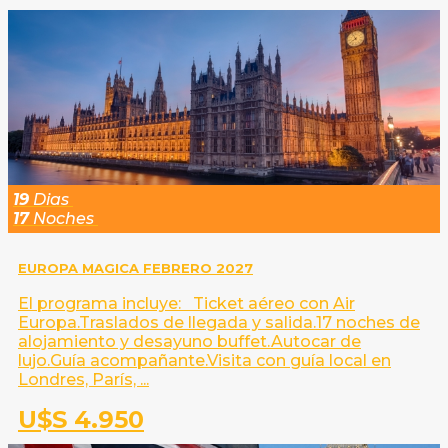
19
Dias
17
Noches
EUROPA MAGICA FEBRERO 2027
El programa incluye: Ticket aéreo con Air
Europa.Traslados de llegada y salida.17 noches de
alojamiento y desayuno buffet.Autocar de
lujo.Guía acompañante.Visita con guía local en
Londres, París, ...
U$S 4.950