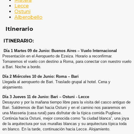
Matera
Lecce
Ostuni
Alberobello
Itinerario
ITINERARIO:
Día 1 Martes 09 de Junio: Buenos Aires – Vuelo Internacional
Presentación en el Aeropuerto de Ezeiza. Horario a reconfirmar.
Tomaremos el vuelo con destino a Roma, para
conectar con nuestro vuelo
a Bari. Noche a bordo.
Día 2 Miércoles 10 de Junio: Roma – Bari
Llegada al aeropuerto de Bari. Traslado grupal al hotel. Cena y
alojamiento.
Día 3 Jueves 11 de Junio: Bari – Ostuni - Lecce
Desayuno y por la mañana tiempo libre para la visita del casco antiguo de
Bari. Saldremos de Bari hacia Ostuni y en el
camino nos pararemos en
una Masseria (casa rural) para disfrutar de la típica comida Pugliese.
Continúa hacia Ostuni,
mejor conocida como “la ciudad blanca”, una joya
de la arquitectura por sus murallas blancas y su arquitectura típica
toda
en blanco. En la tarde, continuación hacia Lecce. Alojamiento.