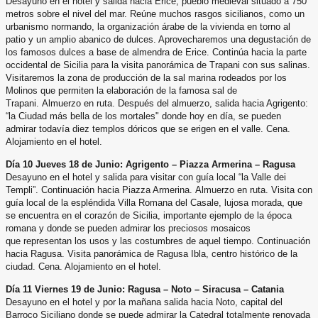
Desayuno en el hotel y salida hacia Erice, pueblo medieval situado a 750
metros sobre el nivel del mar. Reúne
muchos rasgos sicilianos, como un
urbanismo normando, la organización árabe de la vivienda en torno al
patio y un
amplio abanico de dulces. Aprovecharemos una degustación de
los famosos dulces a base de almendra de Erice.
Continúa hacia la parte
occidental de Sicilia para la visita panorámica de Trapani con sus salinas.
Visitaremos la zona
de producción de la sal marina rodeados por los
Molinos que permiten la elaboración de la famosa sal de
Trapani.
Almuerzo en ruta. Después del almuerzo, salida hacia Agrigento:
“la Ciudad más bella de los mortales" donde hoy en
día, se pueden
admirar todavía diez templos dóricos que se erigen en el valle. Cena.
Alojamiento en el hotel.
Día 10 Jueves 18 de Junio: Agrigento – Piazza Armerina – Ragusa
Desayuno en el hotel y salida para visitar con guía local “la Valle dei
Templi”. Continuación hacia Piazza Armerina.
Almuerzo en ruta. Visita con
guía local de la espléndida Villa Romana del Casale, lujosa morada, que
se encuentra en
el corazón de Sicilia, importante ejemplo de la época
romana y donde se pueden admirar los preciosos mosaicos
que
representan los usos y las costumbres de aquel tiempo. Continuación
hacia Ragusa. Visita panorámica de Ragusa Ibla,
centro histórico de la
ciudad. Cena. Alojamiento en el hotel.
Día 11 Viernes 19 de Junio: Ragusa – Noto – Siracusa – Catania
Desayuno en el hotel y por la mañana salida hacia Noto, capital del
Barroco Siciliano donde se puede admirar la
Catedral totalmente renovada