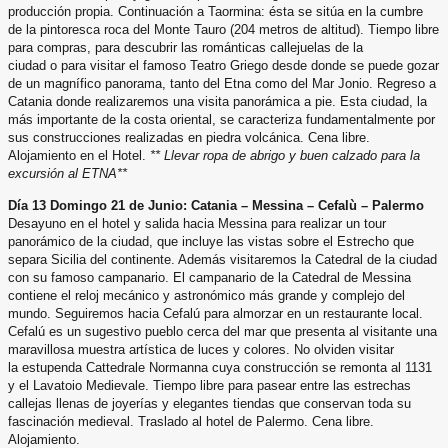
producción propia. Continuación a Taormina: ésta se sitúa en la cumbre
de la pintoresca roca del
Monte Tauro (204 metros de altitud). Tiempo libre
para compras, para descubrir las románticas callejuelas de la
ciudad o para visitar el famoso Teatro Griego desde donde se puede gozar
de un magnífico panorama, tanto del Etna
como del Mar Jonio. Regreso a
Catania donde realizaremos una visita panorámica a pie. Esta ciudad, la
más
importante de la costa oriental, se caracteriza fundamentalmente por
sus construcciones realizadas en piedra
volcánica. Cena libre.
Alojamiento en el Hotel.
** Llevar ropa de abrigo y buen calzado para la
excursión al ETNA**
Día 13 Domingo 21 de Junio: Catania – Messina – Cefalù – Palermo
Desayuno en el hotel y salida hacia Messina para realizar un tour
panorámico de la ciudad, que incluye las vistas
sobre el Estrecho que
separa Sicilia del continente. Además visitaremos la Catedral de la ciudad
con su famoso
campanario. El campanario de la Catedral de Messina
contiene el reloj mecánico y astronómico más grande y
complejo del
mundo. Seguiremos hacia Cefalú para almorzar en un restaurante local.
Cefalú es un sugestivo pueblo
cerca del mar que presenta al visitante una
maravillosa muestra artística de luces y colores. No olviden visitar
la
estupenda Cattedrale Normanna cuya construcción se remonta al 1131
y el Lavatoio Medievale. Tiempo libre
para pasear entre las estrechas
callejas llenas de joyerías y elegantes tiendas que conservan toda su
fascinación
medieval. Traslado al hotel de Palermo. Cena libre.
Alojamiento.