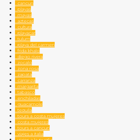
cancun
playas
mayas
aztecas
cultura
playacar
tulum
playa del carmen
frida khalo
diego rivera
zocalo
zona rosa
zapata
carranza
margarita
tabasco
enchiladas
guacamole
tequila
tours a costa mujeres
costa mujeres
tours a cancun
viajes a italia
viajes a la puglia