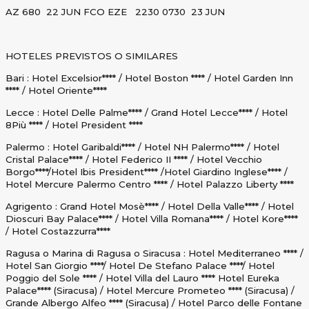
AZ 680 22 JUN FCO EZE 2230 0730 23 JUN
HOTELES PREVISTOS O SIMILARES
Bari : Hotel Excelsior**** / Hotel Boston **** / Hotel Garden Inn
**** / Hotel Oriente****
Lecce : Hotel Delle Palme**** / Grand Hotel Lecce**** / Hotel
8Più **** / Hotel President ****
Palermo : Hotel Garibaldi**** / Hotel NH Palermo**** / Hotel
Cristal Palace**** / Hotel Federico II **** / Hotel
Vecchio
Borgo****/Hotel Ibis President**** /Hotel Giardino Inglese**** /
Hotel Mercure Palermo Centro **** / Hotel Palazzo Liberty ****
Agrigento : Grand Hotel Mosè**** / Hotel Della Valle**** / Hotel
Dioscuri Bay Palace**** / Hotel Villa Romana**** / Hotel Kore****
/ Hotel Costazzurra****
Ragusa o Marina di Ragusa o Siracusa : Hotel Mediterraneo **** /
Hotel San Giorgio ****/ Hotel De Stefano Palace ****/ Hotel
Poggio del Sole **** / Hotel Villa del Lauro **** Hotel Eureka
Palace**** (Siracusa) / Hotel Mercure Prometeo **** (Siracusa) /
Grande Albergo Alfeo **** (Siracusa) / Hotel Parco delle Fontane