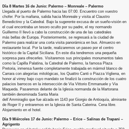
Día 8 Martes 16 de Junio: Palermo – Monreale – Palermo
Llegada al puerto de Palermo hacia las 07:00. Encuentro con vuestro
chofer. Por la mañana, salida hacia Monreale y
visita al Claustro
Benedictino y la Catedral. Bajo la sugerente excusa de un sueño-visión en
el cual encontraba un
tesoro oculto por su padre, el rey normando
Guillermo II llevó a cabo la construcción de una de las catedrales
más
bellas de Europa. Posteriormente, se regresará a la ciudad de
Palermo para realizar una corta visita panorámica en
bus. Almuerzo en
restaurante local. Por la tarde, realizaremos un paseo por el centro
histórico de la Capital Siciliana.
En este día tendremos una pequeña
sorpresa para ofrecerles. Visitaremos sus principales monumentos tales
como la
Capilla Palatina, la Catedral de Palermo, la famosa Plaza
Pretoria, inmensa fuente completamente trabajada en
mármol blanco de
Carrara con alegorías mitológicas, los Quattro Canti o Piazza Vigliena, en
honor al virrey bajo cuyo
mandato se finalizó la construcción de los cuatro
palacios barrocos en la intersección de Via Vittorio Emmanuele y Via
Maqueda. Pasaremos delante de la Iglesia normanda de la Martorana
también denominada Santa Maria
dell´Ammiraglio que fue alzada en 1143 por Giorgio de Antioquía, almirante
de Roger II y entraremos en la Iglesia de
Santa Caterina. Cena libre.
Alojamiento en el hotel.
Día 9 Miércoles 17 de Junio: Palermo – Erice – Salinas de Trapani –
Agrigento