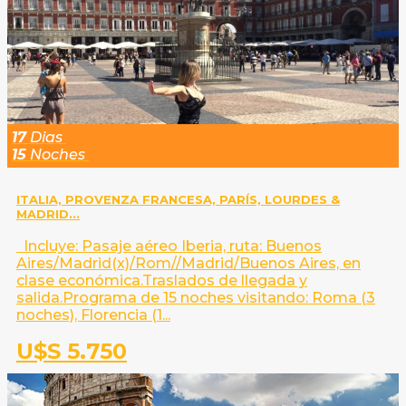
17
Dias
15
Noches
ITALIA, PROVENZA FRANCESA, PARÍS, LOURDES &
MADRID...
Incluye: Pasaje aéreo Iberia, ruta: Buenos
Aires/Madrid(x)/Rom//Madrid/Buenos Aires, en
clase económica.Traslados de llegada y
salida.Programa de 15 noches visitando: Roma (3
noches), Florencia (1...
U$S 5.750