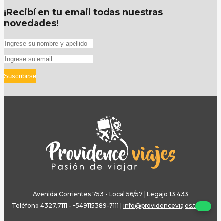
¡Recibí en tu email todas nuestras
novedades!
Suscribirse
Avenida Corrientes 753 - Local 56/57 | Legajo 13.433
Teléfono 4327.7111 - +549115389-7111
|
info@providenceviajes.tur.ar