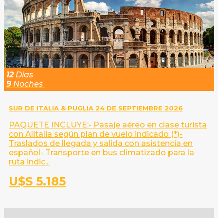
12
Dias
9
Noches
SUR DE ITALIA & PUGLIA 24 DE SEPTIEMBRE 2026
PAQUETE INCLUYE:- Pasaje aéreo en clase turista
con Alitalia según plan de vuelo indicado (*)-
Traslados de llegada y salida con asistencia en
español- Transporte en bus climatizado para la
ruta indic...
U$S 5.185