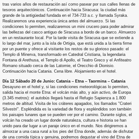
tras varios años de restauración así como pasear por sus calles llenas de
tesoros
arquitectónicos. Continuación hacia Siracusa: la ciudad más
grande de la antigüedad fundada en el 734-733 a.c. y
llamada Syraka.
Realizaremos una experiencia única antes del almuerzo. Si las
condiciones lo permiten, realizaremos
un mini crucero para poder admirar
las bellezas del casco antiguo de Siracusa a bordo de un barco. Almuerzo
en un
restaurante local. Por la tarde visita de Siracusa que se extiende a
lo largo del mar, junto a la isla de Ortigia, que está
unida a la tierra firme
por un puente y ofrece al visitante los restos de su glorioso pasado: el
Templo di Minerva,
transformado en Catedral Cristiana, la legendaria
Fontana di Arethusa, el Templo di Apollo, el Teatro Greco y el
Anfiteatro
Romano situado cerca de las Latomie, el Orecchio di Dionisio.
Continuación hacia Catania. Cena libre.
Alojamiento en el hotel.
Día 12 Sábado 20 de Junio: Catania – Etna – Taormina – Catania
Desayuno en el hotel y, si las condiciones meteorológicas lo permiten,
salida hacia el monte Etna: el volcán más alto,
y aún activo, de Europa
(3.345 metros): el autobús llegará hasta el Refugio Sapienza a 1.800
metros de altitud. Visita
de los cráteres apagados, los llamados "Crateri
Silvestri". Espléndida es la variedad de flora y espléndidos son
también
los paisajes lunares que se pueden ver por el camino. Durante siglos, el
volcán ha creado un lugar donde
naturaleza, cultura e historia se han
unido para dar lugar a un paraje único en el mundo. Nos dirigiremos a
almorzar a
una casa rural a los pies del Etna donde, además de disfrutar
de una comida típica y genuina, podremos degustar el
vino del Etna de