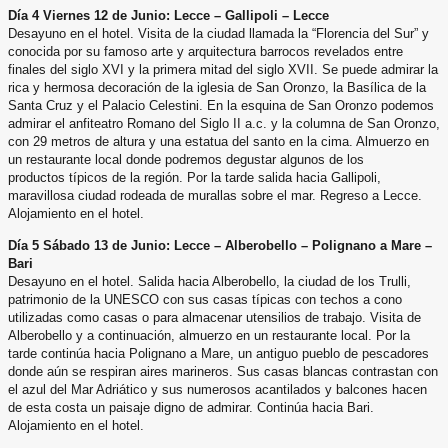
Día 4 Viernes 12 de Junio: Lecce – Gallipoli – Lecce
Desayuno en el hotel. Visita de la ciudad llamada la “Florencia del Sur” y
conocida por su famoso arte y arquitectura
barrocos revelados entre
finales del siglo XVI y la primera mitad del siglo XVII. Se puede admirar la
rica y hermosa
decoración de la iglesia de San Oronzo, la Basílica de la
Santa Cruz y el Palacio Celestini. En la esquina de San Oronzo
podemos
admirar el anfiteatro Romano del Siglo II a.c. y la columna de San Oronzo,
con 29 metros de altura y una
estatua del santo en la cima. Almuerzo en
un restaurante local donde podremos degustar algunos de los
productos
típicos de la región. Por la tarde salida hacia Gallipoli,
maravillosa ciudad rodeada de murallas sobre el mar. Regreso a
Lecce.
Alojamiento en el hotel.
Día 5 Sábado 13 de Junio: Lecce – Alberobello – Polignano a Mare –
Bari
Desayuno en el hotel. Salida hacia Alberobello, la ciudad de los Trulli,
patrimonio de la UNESCO con sus casas típicas
con techos a cono
utilizadas como casas o para almacenar utensilios de trabajo. Visita de
Alberobello y a
continuación, almuerzo en un restaurante local. Por la
tarde continúa hacia Polignano a Mare, un antiguo pueblo de
pescadores
donde aún se respiran aires marineros. Sus casas blancas contrastan con
el azul del Mar Adriático y sus
numerosos acantilados y balcones hacen
de esta costa un paisaje digno de admirar. Continúa hacia Bari.
Alojamiento
en el hotel.