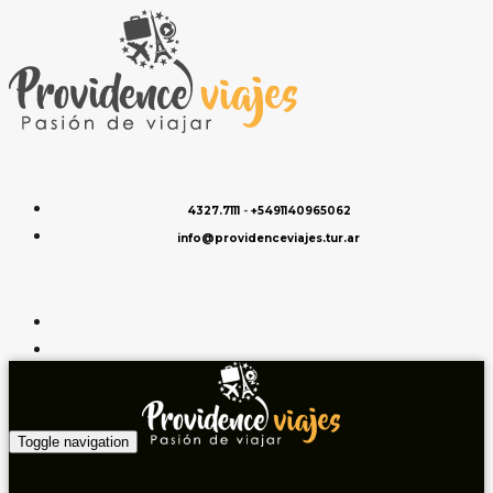
4327.7111
-
+5491140965062
info@providenceviajes.tur.ar
Toggle navigation