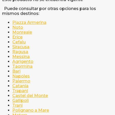
Puede consultar por otras opciones para los
mismos destinos:
Piazza Armerina
Noto
Monreale
Erice
Cefalu
Siracusa
Ragusa
Messina
Agrigento
Taormina
Bari
Napoles
Palermo
Catania
Trapani
Castel del Monte
Gallipoli
Trani
Polignano a Mare